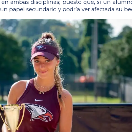
en ambas disciplinas; puesto que, si un alumno
un papel secundario y podría ver afectada su bec